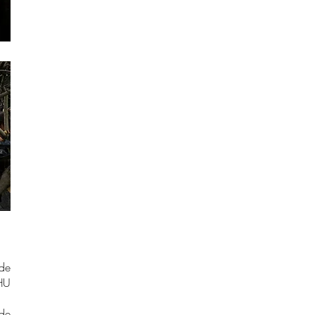
 de
HU
de