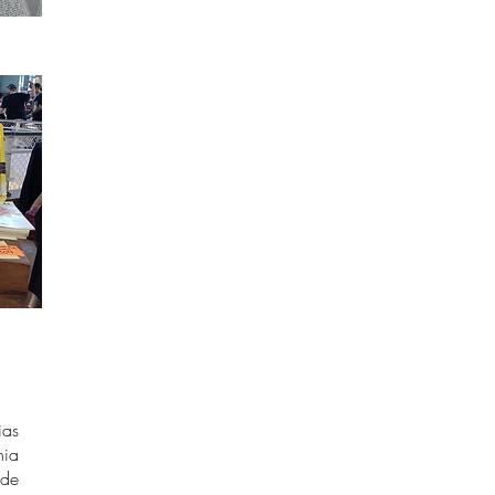
ias
hia
 de