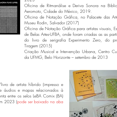
Oficina de Ritmanálise e Deriva Sonora na Bibli
Aeromoto, Cidade do México, 2019.
Oficina de Notação Gráfica, no Palacete das Ar
Museu Rodin, Salvador (2017)
Oficina de Notação Gráfica para artistas visuais, E
de Belas Artes-UFBA, onde foram criadas as as parti
do livro de serigrafia Experimento Zero, do pro
Tiragem (2015)
Criação Musical e Intervenção Urbana, Centro Cul
da UFMG, Belo Horizonte – setembro de 2013
livro de artista híbrido (impresso e
 de áudios e mapas relacionados à
nta entre os selos LeBA Comix (BA)
em 2023 (
pode ser baixado na aba