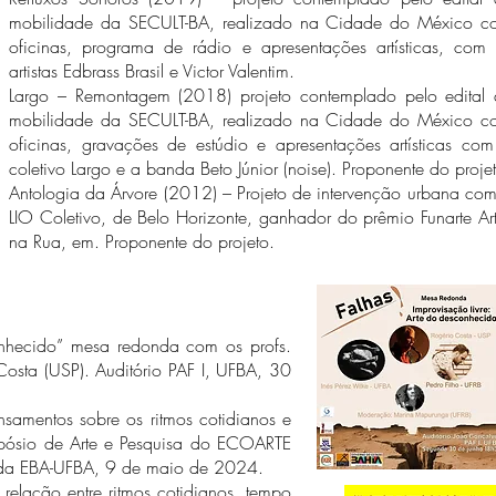
mobilidade da SECULT-BA, realizado na Cidade do México c
oficinas, programa de rádio e apresentações artísticas, com
artistas Edbrass Brasil e Victor Valentim.
Largo – Remontagem (2018) projeto contemplado pelo edital 
mobilidade da SECULT-BA, realizado na Cidade do México c
oficinas, gravações de estúdio e apresentações artísticas co
coletivo Largo e a banda Beto Júnior (noise). Proponente do proje
Antologia da Árvore (2012) – Projeto de intervenção urbana co
LIO Coletivo, de Belo Horizonte, ganhador do prêmio Funarte Ar
na Rua, em. Proponente do projeto.
conhecido” mesa redonda com os profs.
Costa (USP). Auditório PAF I, UFBA, 30
amentos sobre os ritmos cotidianos e
impósio de Arte e Pesquisa do ECOARTE
 da EBA-UFBA, 9 de maio de 2024.
relação entre ritmos cotidianos, tempo