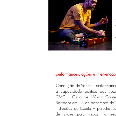
performances, ações e intervençã
Condução de Vozes – performance-
a capacidade política das voze
CMC – Ciclo de Música Contemp
Salvador em 13 de dezembro de
Instruções de Escuta – palestra 
de slides para induzir a esc