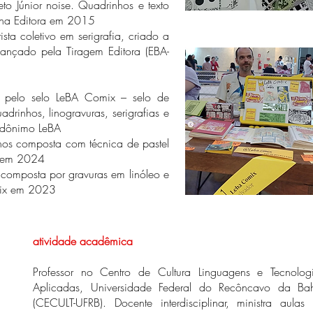
to Júnior noise. Quadrinhos e texto
una Editora em 2015
ista coletivo em serigrafia, criado a
 lançado pela Tiragem Editora (EBA-
 pelo selo LeBA Comix – selo de
drinhos, linogravuras, serigrafias e
eudônimo LeBA
nhos composta com técnica de pastel
x em 2024
 composta por gravuras em linóleo e
mix em 2023
atividade acadêmica
Professor no Centro de Cultura Linguagens e Tecnolog
Aplicadas, Universidade Federal do Recôncavo da Ba
(CECULT-UFRB). Docente interdisciplinar, ministra aulas