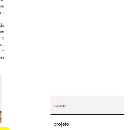
om
 os
de
om
m o
to.
m o
tes
sobre
projeto