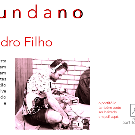
 u n d a n o
u n d a n o
edro Filho
sta
 em
 em
tes
ão
lve
 do
s e
o portifólio
também pode
ser baixado
em pdf aqui:
portifó