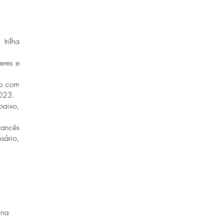
trilha
eres e
do com
2023.
baixo,
rancês
ário,
ana