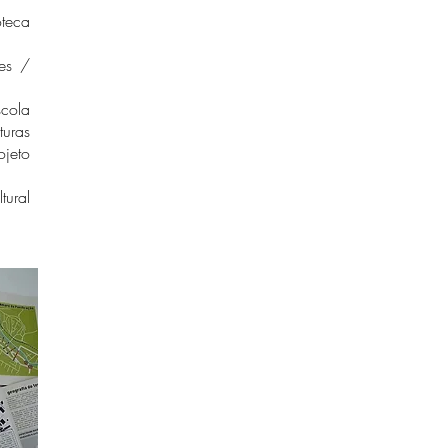
oteca
tes /
scola
turas
jeto
tural