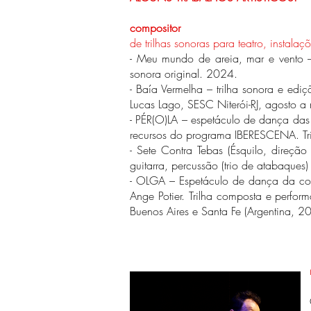
compositor
de trilhas sonoras para teatro, instala
- Meu mundo de areia, mar e vento – 
sonora original. 2024.
- Baía Vermelha – trilha sonora e edi
Lucas Lago, SESC Niterói-RJ, agosto
- PÉR(O)LA – espetáculo de dança das 
recursos do programa IBERESCENA. Tril
- Sete Contra Tebas (Ésquilo, direção 
guitarra, percussão (trio de atabaques)
- OLGA – Espetáculo de dança da cor
Ange Potier. Trilha composta e perfor
Buenos Aires e Santa Fe (Argentina, 2