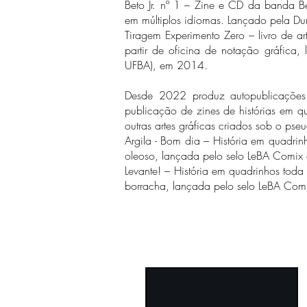
Beto Jr. nº 1 – Zine e CD da banda Be
em múltiplos idiomas. Lançado pela D
Tiragem Experimento Zero – livro de art
partir de oficina de notação gráfica,
UFBA), em 2014.
Desde 2022 produz autopublicações
publicação de zines de histórias em qua
outras artes gráficas criados sob o ps
Argila - Bom dia – História em quadri
oleoso, lançada pelo selo LeBA Comi
Levante! – História em quadrinhos toda
borracha, lançada pelo selo LeBA Co