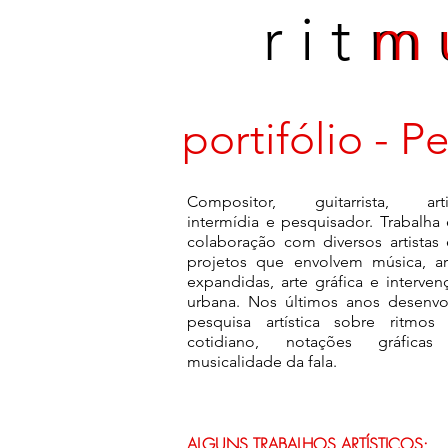
r i t m
m 
portifólio - P
Compositor, guitarrista, arti
intermídia e pesquisador. Trabalha
colaboração com diversos artistas
projetos que envolvem música, ar
expandidas, arte gráfica e intervenç
urbana. Nos últimos anos desenvo
pesquisa artística sobre ritmos
cotidiano, notações gráfica
musicalidade da fala.
ALGUNS TRABALHOS ARTÍSTICOS: