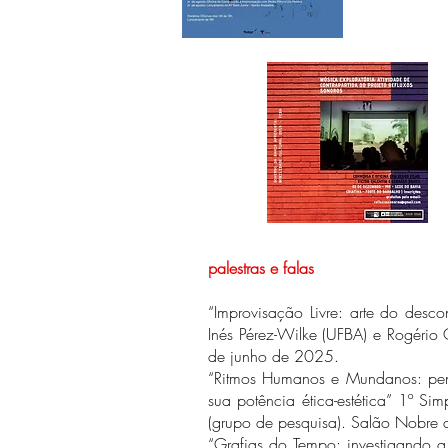
palestras e falas
“Improvisação Livre: arte do des
Inés Pérez-Wilke (UFBA) e Rogério 
de junho de 2025.
“Ritmos Humanos e Mundanos: pens
sua potência ética-estética” 1º S
(grupo de pesquisa). Salão Nobre
“Grafias do Tempo: investigando a 