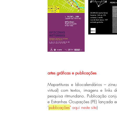
artes gráficas e publicações
Mapartituras e Idiocalendários – zine/
virtual) com textos, imagens e links
pesquisa ritmundano. Publicação conju
e Estranhas Ocupações (PE) lançada 
"
publicações
" aqui neste site
)