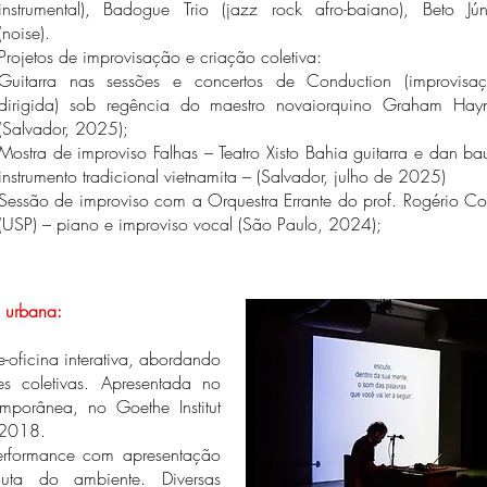
instrumental), Badogue Trio (jazz rock afro-baiano), Beto Jún
(noise).
Projetos de improvisação e criação coletiva:
Guitarra nas sessões e concertos de Conduction (improvisa
dirigida) sob regência do maestro novaiorquino Graham Hay
(Salvador, 2025);
Mostra de improviso Falhas – Teatro Xisto Bahia guitarra e dan ba
instrumento tradicional vietnamita – (Salvador, julho de 2025)
Sessão de improviso com a Orquestra Errante do prof. Rogério Co
(USP) – piano e improviso vocal (São Paulo, 2024);
o urbana:
oficina interativa, abordando
s coletivas. Apresentada no
orânea, no Goethe Institut
 2018.
performance com apresentação
uta do ambiente. Diversas