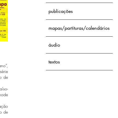
publicações
mapas/partituras/calendários
áudio
textos
ano”,
érie
ho de
íso-
-node
ação
ro de