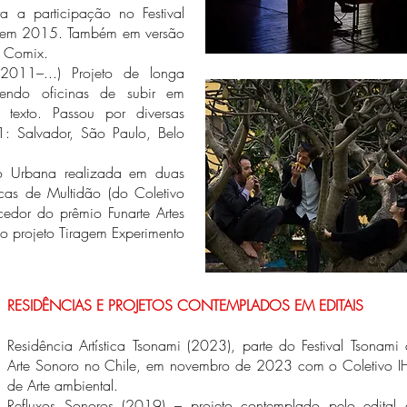
a a participação no Festival
9, em 2015. Também em versão
a Comix.
2011–...) Projeto de longa
lvendo oficinas de subir em
e texto. Passou por diversas
: Salvador, São Paulo, Belo
ão Urbana realizada em duas
icas de Multidão (do Coletivo
cedor do prêmio Funarte Artes
 projeto Tiragem Experimento
RESIDÊNCIAS E PROJETOS CONTEMPLADOS EM EDITAIS
Residência Artística Tsonami (2023), parte do Festival Tsonami
Arte Sonoro no Chile, em novembro de 2023 com o Coletivo I
de Arte ambiental.
Refluxos Sonoros (2019) – projeto contemplado pelo edital 