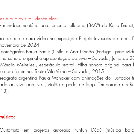
ções e audiovisual,
dentre elas:
minidocumentário para cinema fulldome (360º) de Karla Brunet, 
ção de áudio para vídeo na exposição Projeto Invasões de Lucas F
 a novembro de 2024
coreógrafas Paula Sacur (Chile) e Ana Trincão (Portugal) produzi
ha sonora original e apresentação ao vivo – Salvador, Julho de 
Márcio Meirelles), espetáculo teatral: trilha sonora original para 
 e coro feminino. Teatro Vila Velha – Salvador, 2015
eógrafa argentina Paula Manaker com animações do ilustrador f
mada ao vivo para voz, violão e pedal de loop. Temporada em Ros
013).
músico:
Guitarrista em projetos autorais: Funfun Dúdú (música bai