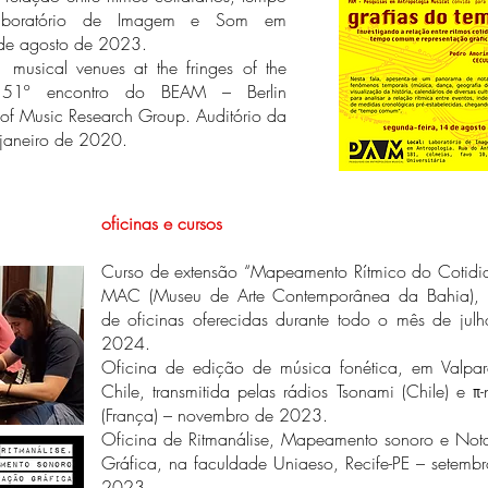
Laboratório de Imagem e Som em
 de agosto de 2023.
f musical venues at the fringes of the
no 51º encontro do BEAM – Berlin
of Music Research Group. Auditório da
e janeiro de 2020.
oficinas e cursos
Curso de extensão “Mapeamento Rítmico do Cotidi
MAC (Museu de Arte Contemporânea da Bahia), s
de oficinas oferecidas durante todo o mês de jul
2024.
Oficina de edição de música fonética, em Valpara
Chile, transmitida pelas rádios Tsonami (Chile) e π
(França) – novembro de 2023.
Oficina de Ritmanálise, Mapeamento sonoro e Not
Gráfica, na faculdade Uniaeso, Recife-PE – setemb
2023