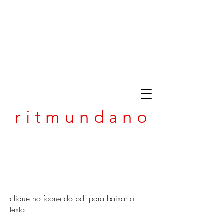
r i t m u n d a n o
clique no ícone do pdf para baixar o
texto