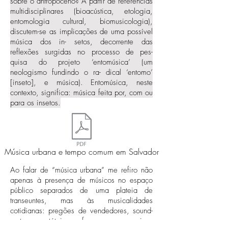
sobre o antropoceno? A partir de referências
multidisciplinares (bioacústica, etologia,
entomologia cultural, biomusicologia),
discutem-se as implicações de uma possível
música dos in- setos, decorrente das
reflexões surgidas no processo de pes-
quisa do projeto ‘entomúsica’ (um
neologismo fundindo o ra- dical ‘entomo’
[inseto], e música). Entomúsica, neste
contexto, significa: música feita por, com ou
para os insetos.
Música urbana e tempo comum em Salvador
Ao falar de “música urbana” me refiro não
apenas à presença de músicos no espaço
público separados de uma plateia de
transeuntes, mas às musicalidades
cotidianas: pregões de vendedores, sound-
systems portáteis, perfomances percussivas